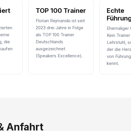
iert
TOP 100 Trainer
Echte
Führun
Florian Rejmanski ist seit
zierten
2023 drei Jahre in Folge
Ehemaliger
terne
als TOP 100 Trainer
Kein Traine
g, die
Deutschlands
Lehrstuhl, 
 kaufen
ausgezeichnet
der die Her
(Speakers Excellence).
von Führung
kennt.
& Anfahrt