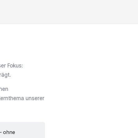
er Fokus:
rägt.
nnen
Kernthema unserer
— ohne