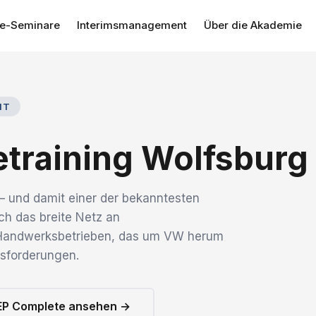
se-Seminare
Interimsmanagement
Über die Akademie
IT
etraining Wolfsburg
— und damit einer der bekanntesten
ch das breite Netz an
d Handwerksbetrieben, das um VW herum
usforderungen.
EP Complete ansehen →