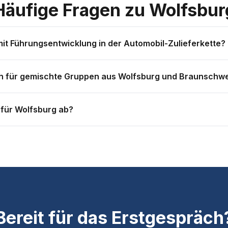
Häufige Fragen zu Wolfsbur
it Führungsentwicklung in der Automobil-Zulieferkette?
derungen in Unternehmen, die unter hohem Termindruck und stark
 für gemischte Gruppen aus Wolfsburg und Braunschwei
n müssen. Das prägt Führungsstil und Kommunikation.
de aus beiden Städten haben, bieten wir einen gemeinsamen Semi
 für Wolfsburg ab?
andorte separat.
stenlos, telefonisch oder per Video) — dann Angebot — dann Term
Bereit für das Erstgespräch