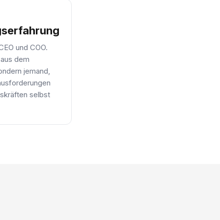
gserfahrung
 CEO und COO.
r aus dem
sondern jemand,
ausforderungen
skräften selbst