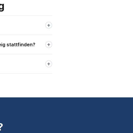
g
+
er Abhängigkeit von
+
g stattfinden?
narort in der Region an —
+
in. Einfach, transparent,
?