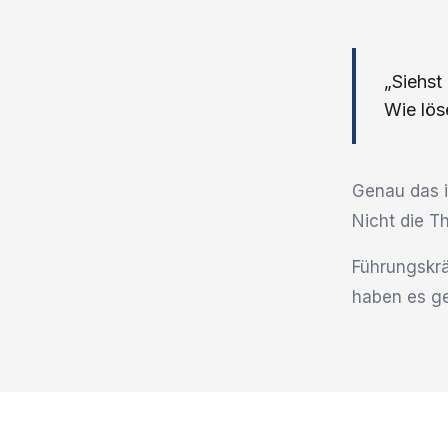
„Siehst
Wie lös
Genau das i
Nicht die T
Führungskrä
haben es ge