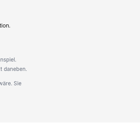
tion.
nspiel.
kt daneben.
wäre. Sie