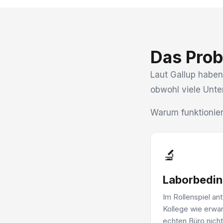
Das Pro
Laut Gallup habe
obwohl viele Unte
Warum funktionier
🔬
Laborbedi
Im Rollenspiel an
Kollege wie erwar
echten Büro nicht