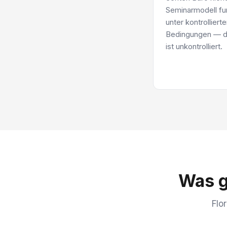
Seminarmodell fun
unter kontrolliert
Bedingungen — di
ist unkontrolliert.
Was g
Flo