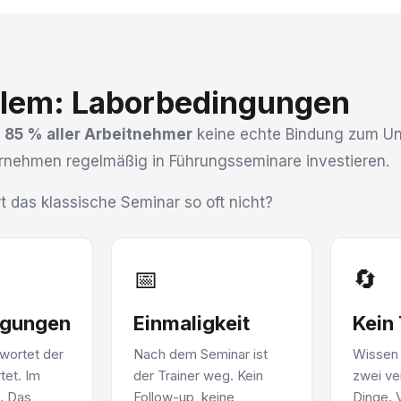
blem: Laborbedingungen
n
85 % aller Arbeitnehmer
keine echte Bindung zum U
rnehmen regelmäßig in Führungsseminare investieren.
t das klassische Seminar so oft nicht?
📅
🔄
ngungen
Einmaligkeit
Kein
twortet der
Nach dem Seminar ist
Wissen 
tet. Im
der Trainer weg. Kein
zwei ve
. Das
Follow-up, keine
Dinge. 