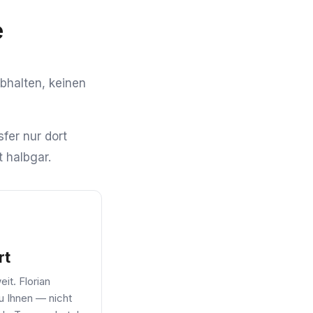
e
abhalten, keinen
fer nur dort
 halbgar.
rt
it. Florian
 Ihnen — nicht