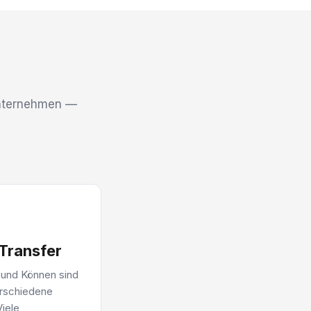
nternehmen —
 Transfer
und Können sind
rschiedene
Viele