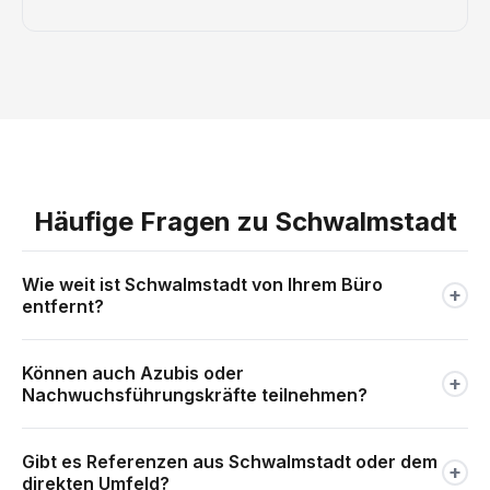
Häufige Fragen zu Schwalmstadt
Wie weit ist Schwalmstadt von Ihrem Büro
+
entfernt?
Schwalmstadt liegt ca. 20 km von unserem Standort in
Können auch Azubis oder
Frielendorf entfernt — etwa 20 Minuten Fahrt. Damit sind
+
Nachwuchsführungskräfte teilnehmen?
wir für Schwalmstädter Unternehmen einer der
nächstgelegenen Anbieter für Führungskräftetraining.
Ja. Wir bieten spezielle Formate für neue und angehende
Gibt es Referenzen aus Schwalmstadt oder dem
Führungskräfte — ideal für Unternehmen, die ihren
+
direkten Umfeld?