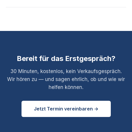
Nachwuchs frühzeitig entwickeln wollen.
Wir arbeiten seit Jahren mit Betrieben aus dem Schwalm-
Eder-Kreis zusammen. Auf Wunsch verweisen wir auf
Referenzkunden — immer nur mit deren Zustimmung.
Bereit für das Erstgespräch?
30 Minuten, kostenlos, kein Verkaufsgespräch.
Wir hören zu — und sagen ehrlich, ob und wie wir
helfen können.
Jetzt Termin vereinbaren →