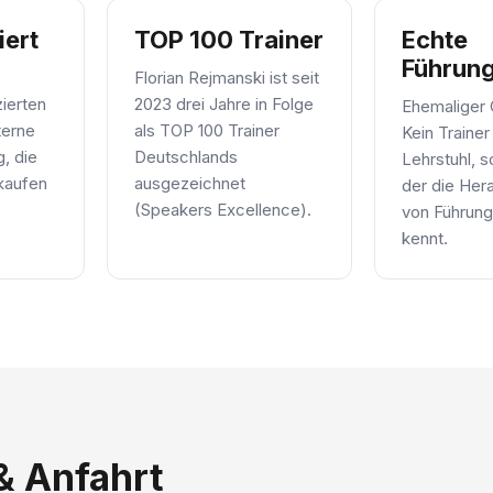
iert
TOP 100 Trainer
Echte
Führun
Florian Rejmanski ist seit
zierten
2023 drei Jahre in Folge
Ehemaliger
terne
als TOP 100 Trainer
Kein Traine
g, die
Deutschlands
Lehrstuhl, 
 kaufen
ausgezeichnet
der die Her
(Speakers Excellence).
von Führung
kennt.
& Anfahrt