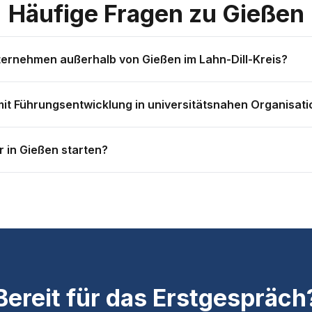
Häufige Fragen zu Gießen
ternehmen außerhalb von Gießen im Lahn-Dill-Kreis?
ten Region aktiv — Wetzlar, Herborn, Dillenburg und alle umlieg
it Führungsentwicklung in universitätsnahen Organisat
 wir klären den genauen Aufwand vorab.
en, Forschungseinrichtungen und akademisch geprägte Unternehm
r in Gießen starten?
e als in rein produzierenden Betrieben — und wir passen unsere I
sttermine oft innerhalb von 2–3 Wochen möglich. Kontaktieren Sie 
Bereit für das Erstgespräch