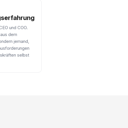
gserfahrung
 CEO und COO.
r aus dem
sondern jemand,
ausforderungen
skräften selbst