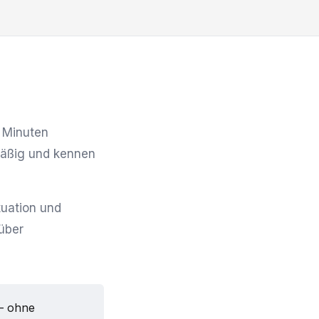
0 Minuten
lmäßig und kennen
tuation und
über
— ohne