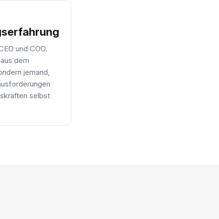
gserfahrung
 CEO und COO.
r aus dem
sondern jemand,
ausforderungen
skräften selbst