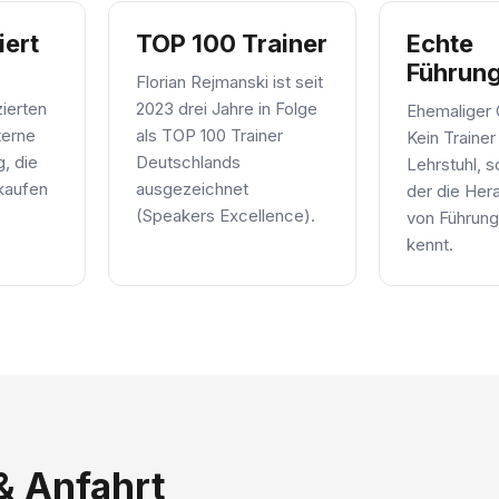
iert
TOP 100 Trainer
Echte
Führun
Florian Rejmanski ist seit
zierten
2023 drei Jahre in Folge
Ehemaliger
terne
als TOP 100 Trainer
Kein Traine
g, die
Deutschlands
Lehrstuhl, 
 kaufen
ausgezeichnet
der die Her
(Speakers Excellence).
von Führung
kennt.
& Anfahrt